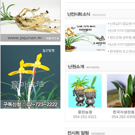
난초값이 껌값 된 
[난초 이야기] 엽예
완도군청 공무원, 
[난초 이야기] 엽예
한국춘란 보고 천사
녹운난원
강원농산
054-282-0399
033-745-481
풍란농원
한국자생란원
054-252-0321
054-282-035