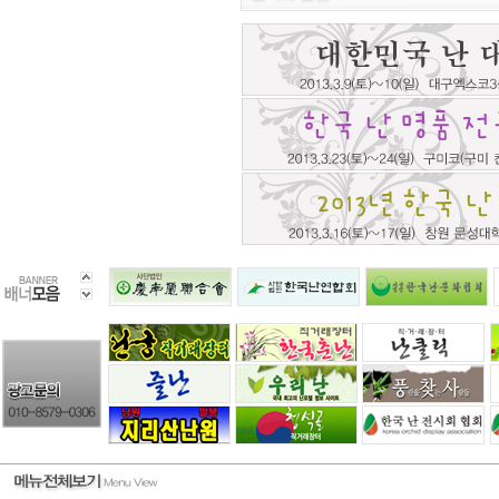
녹운난원
강원농산
054-282-0399
033-745-481