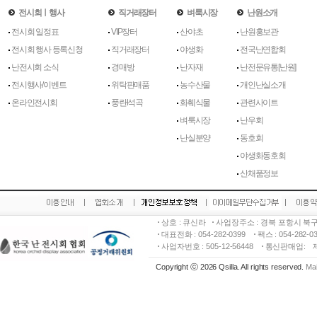
전시회ㅣ행사
직거래장터
벼룩시장
난원소개
전시회 일정표
VIP장터
산야초
난원홍보관
전시회 행사 등록신청
직거래장터
야생화
전국난연합회
난전시회 소식
경매방
난자재
난전문유통[난원]
전시행사/이벤트
위탁판매품
농수산물
개인난실소개
온라인전시회
풍란l석곡
화훼식물
관련사이트
벼룩시장
난우회
난실분양
동호회
야생화동호회
산채품정보
상호 : 큐신라
사업장주소 : 경북 포항시 북구
대표전화 : 054-282-0399
팩스 : 054-282-
사업자번호 : 505-12-56448
통신판매업:
Copyright ⓒ 2026 Qsilla. All rights reserved.
Mai