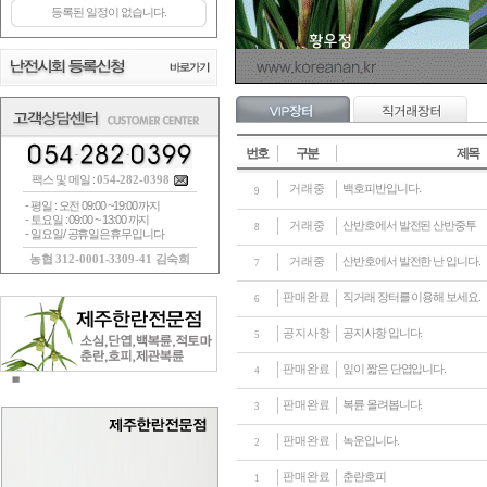
번호
구분
제목
팩스 및 메일 :
054-282-0398
거래중
백호피반입니다.
9
- 평일 : 오전 09:00 ~19:00 까지
- 토요일 : 09:00 ~ 13:00 까지
거래중
산반호에서 발전된 산반중투
8
- 일요일/ 공휴일은휴무입니다
농협 312-0001-3309-41 김숙희
거래중
산반호에서 발전한 난 입니다.
7
판매완료
직거래 장터를 이용해 보세요.
6
공지사항
공지사항 입니다.
5
판매완료
잎이 짧은 단엽입니다.
4
판매완료
복륜 올려봅니다.
3
판매완료
녹운입니다.
2
판매완료
춘란호피
1