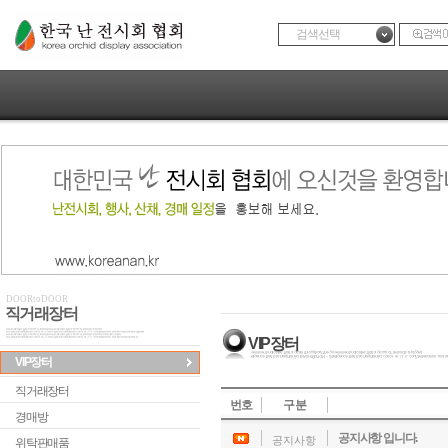
검색선택
DOORtoDOOR
직거래장터
VIP장터
VIP장터
직거래장터
번호
구 분
경매방
공지사항 입니다.
공지사항
위탁판매품