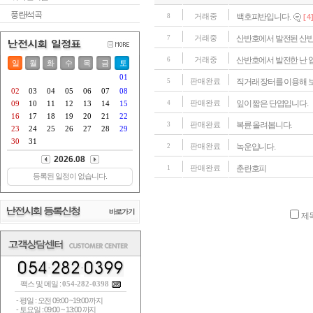
풍란l석곡
거래중
백호피반입니다.
8
[ 4 
거래중
산반호에서 발전된 산
7
거래중
산반호에서 발전한 난 
6
판매완료
직거래 장터를 이용해 
5
판매완료
잎이 짧은 단엽입니다.
4
판매완료
복륜 올려봅니다.
3
판매완료
녹운입니다.
2
판매완료
춘란호피
1
제
팩스 및 메일 :
054-282-0398
- 평일 : 오전 09:00 ~19:00 까지
- 토요일 : 09:00 ~ 13:00 까지