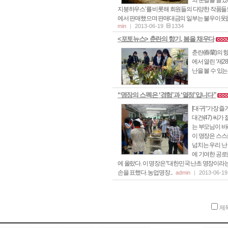
의 눈길을 끌었
지붕하우스’를 비롯해 회원들의 다양한 작품들
에서 판매했으며 판매대금의 일부는 불우이웃돕기 및 지
min
2013-06-19
1334
<포토뉴스> 춘란의 향기, 봄을 채우다
춘란(春蘭)의 
에서 열린 ‘제2
난을 볼 수 있는 기
“명장의 스펙은 ‘경험’과 ‘열정’입니다”
[대구] “가장
대건(47) 씨가
는 부모님이 바
이 명장은 스스
넘치는 우리 난
에 기여한 공로
에 올랐다. 이 명장은 “대한민국 난초 명장이
손을 표했다. 농업명장...
admin
2013-06-1
제