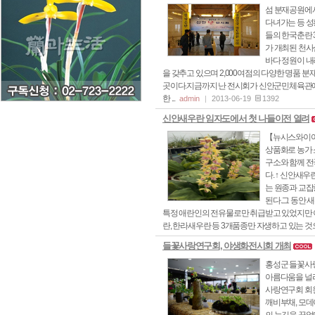
섬 분재공원에서 
다녀가는 등 성
들의 한국춘란 
가 개최된 천사
바다 정원이 내
을 갖추고 있으며 2,000여점의 다양한 명품
곳이다.지금까지 난 전시회가 신안군민체육관에
한 ...
admin
2013-06-19
1392
신안새우란 임자도에서 첫 나들이전 열려
【뉴시스와이어】
상품화로 농가
구소와 함께 전
다. ↑ 신안새
는 원종과 교잡
된다.그 동안 
특정 애란인의 전유물로만 취급받고 있었지만 
란, 한라새우란 등 3개품종만 자생하고 있는 것으
들꽃사랑연구회, 야생화전시회 개최
홍성군 들꽃사랑
아름다움을 널리
사랑연구회 회원
깨비부채, 모데