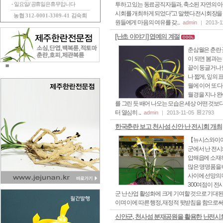
- 일요일/ 공휴일은휴무입니다
투하고 있는 동료공직자들과, 축소된 자연의 
시회를 개최하게 되었다”고 말했다.전시회장을
농협 312-0001-3309-41 김숙희
원들에게 마음의 여유를 갖...
admin
2013-
[난초 이야기] 엽예의 계절
춘삼월은 춘란 
이 되면 봄과는
끝이 둥글거나 
나 짧게, 잎의
월에 이어 또 다
월경을 지나 완
를 그린 듯 배어 나오는 모습은 세상 어떤 것보
터 열심히 ...
admin
2013-11-05
2793
한국춘란 보고 천사섬 신안 난 전시회 개최
【뉴시스와이어】
군에서 난 전시
압해읍에 소재
많은 명명품을
사이에 선망의 
300여점이 전
군 난 산업 활성화에 크게 기여할 것으로 기대
이며 이에 따른 행정, 재정적 뒷받침을 함으로써 한
신안군, 천사섬 분재공원을 활용한 난전시회