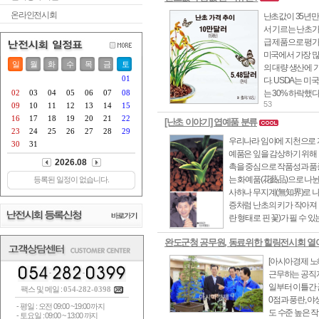
온라인전시회
난초값이 35년만
서 기르는 난초가격
급 제품으로 평가
미국에서 가장 많
의 대량 생산에 
다. USDA는 
는 30% 하락했
53
[난초 이야기] 엽예품 분류
우리나라 임야에 지천으로 자
예품은 잎을 감상하기 위해 
촉을 중심으로 작품성과 품종
는 화예품(花藝品)으로 나뉜
사하나 무지계(無知界)로 나
증처럼 난초의 키가 작아져 
란 형태로 핀 꽃)가 필 수 있
완도군청 공무원, 동료위한 힐링전시회 열
[아시아경제 노
근무하는 공직자
일부터 이틀간 
팩스 및 메일 :
054-282-0398
0점과 풍란, 
- 평일 : 오전 09:00 ~19:00 까지
도 수준 높은 
- 토요일 : 09:00 ~ 13:00 까지