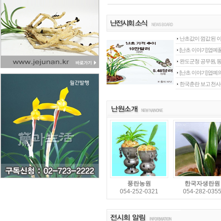
난초값이 껌값 된 
[난초 이야기] 엽예
완도군청 공무원, 
[난초 이야기] 엽예
한국춘란 보고 천사
녹운난원
강원농산
054-282-0399
033-745-481
풍란농원
한국자생란원
054-252-0321
054-282-035