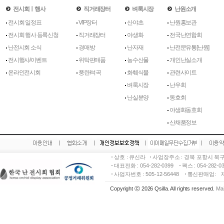
전시회ㅣ행사
직거래장터
벼룩시장
난원소개
전시회 일정표
VIP장터
산야초
난원홍보관
전시회 행사 등록신청
직거래장터
야생화
전국난연합회
난전시회 소식
경매방
난자재
난전문유통[난원]
전시행사/이벤트
위탁판매품
농수산물
개인난실소개
온라인전시회
풍란l석곡
화훼식물
관련사이트
벼룩시장
난우회
난실분양
동호회
야생화동호회
산채품정보
상호 : 큐신라
사업장주소 : 경북 포항시 북구
대표전화 : 054-282-0399
팩스 : 054-282-
사업자번호 : 505-12-56448
통신판매업:
Copyright ⓒ 2026 Qsilla. All rights reserved.
Mai