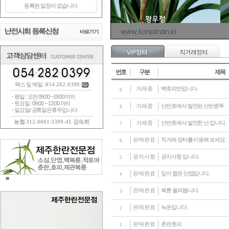
번호
구분
제목
팩스 및 메일 :
054-282-0398
거래중
백호피반입니다.
9
- 평일 : 오전 09:00 ~19:00 까지
- 토요일 : 09:00 ~ 13:00 까지
거래중
산반호에서 발전된 산반중투
8
- 일요일/ 공휴일은휴무입니다
농협 312-0001-3309-41 김숙희
거래중
산반호에서 발전한 난 입니다.
7
판매완료
직거래 장터를 이용해 보세요.
6
공지사항
공지사항 입니다.
5
판매완료
잎이 짧은 단엽입니다.
4
판매완료
복륜 올려봅니다.
3
판매완료
녹운입니다.
2
판매완료
춘란호피
1