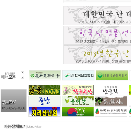
녹운난원
강원농산
054-282-0399
033-745-481